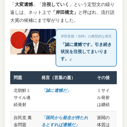
「
大変遺憾
」「
注視していく
」という定型文の繰り
返しは、ネット上で
「岸田構文」
と呼ばれ、流行語
大賞の候補にまで挙がりました。
岸田首相（当時）の典型的な発言
「誠に遺憾です。引き続き
状況を注視してまいりま
す。」
問題
発言（言葉の蓋）
その後
北朝鮮ミ
「誠に遺憾だ」
ミサイ
サイル連
ル発射
続発射
は継続
自民党 裏
「国民から疑念が持たれ
派閥の
金問題
るとすれば遺憾だ」
体質は