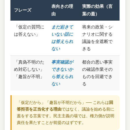
表向きの理
実際の効果（言
フレーズ
由
葉の蓋）
「仮定の質問に
まだ起きて
将来の政策・シ
は答えない」
いない話に
ナリオに関する
は答えられ
議論を全遮断で
ない
きる
「真偽不明のた
事実確認が
都合の悪い事実
め対応しない」
できないか
の確認作業その
「趣旨が不明」
ら答えられ
ものを回避でき
ない
る
「仮定だから」「趣旨が不明だから」── これらは
回
答拒否を正当化する理由
ではなく、議論を始める前に
蓋をする言葉です。民主主義の場では、権力側が説明
責任を果たすことが前提のはずです。