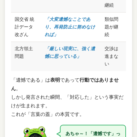
継続
国交省 統
「大変遺憾なことであ
類似問
計データ
り、再発防止に努めなけ
題が継
改ざん
れば」
続
北方領土
「厳しい現実に、強く遺
交渉は
問題
憾に思っている」
進まな
い
「遺憾である」は
表明
であって
行動ではありませ
ん
。
しかし発言された瞬間、「対応した」という事実だ
けが生まれます。
これが「言葉の蓋」の本質です。
あちゃ～！「遺憾です」っ